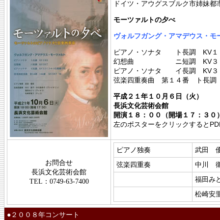
ドイツ・アウグスブルク市姉妹都
モーツァルトの夕べ
ヴォルフガング・アマデウス・モ
ピアノ・ソナタ ト長調 KV１
幻想曲 ニ短調 KV３
ピアノ・ソナタ イ長調 KV３
弦楽四重奏曲 第１４番 ト長調
平成２１年１０月６日（火）
長浜文化芸術会館
開演１８：００（開場１７：３０
左のポスターをクリックするとPD
ピアノ独奏
武田 
お問合せ
弦楽四重奏
中川 
長浜文化芸術会館
福田み
TEL：0749-63-7400
松崎安
●２００８年コンサート