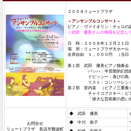
２００８リュートプラザ
～アンサンブルコンサート～
ピアノ・ヴァイオリン・チェロの
☆武田 優美さんの帰国を記念し
日 時：２００８年１２月２１日（
場 所：リュートプラザ大ホール
全席自由 １，０００円 （当日
第１部 武田 優美ピアノ独奏会
バッハ：半音階的幻想曲
ドビッシー：喜びの島
リスト：コンソーレション
第２部 室内楽 （ピアノ三重奏
チャイコフスキー：ピアノ三
「偉大な芸術家の思い出
◆ 武田 優美
◆ 中川 衛子
お問合せ
リュートプラザ 長浜市難波町