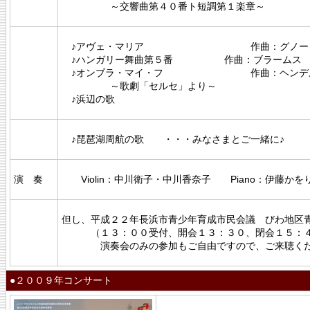
～交響曲第４０番ト短調第１楽章～
♪アヴェ・マリア 作曲：グノー
♪ハンガリー舞曲第５番 作曲：ブラームス
♪オンブラ・マイ・フ 作曲：ヘンデ
～歌劇「セルセ」より～
♪浜辺の歌
♪琵琶湖周航の歌 ・・・みなさまとご一緒に♪
演 奏
Violin：中川衛子・中川香奈子 Piano：伊藤かを
但し、平成２２年長浜市青少年育成市民会議 びわ地区
（１３：００受付、開会１３：３０、閉会１５：４
演奏会のみの参加もご自由ですので、ご来聴くだ
●２００９年コンサート