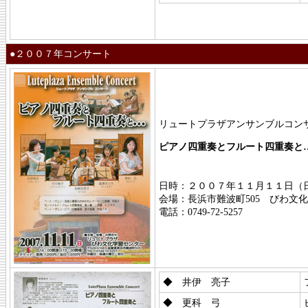
●２００７年コンサート
リュートプラザアンサンブルコン
ピアノ四重奏とフルート四重奏と
日時：２００７年１１月１１日（日）
会場：長浜市難波町505 びわ文
電話：0749-72-5257
◆ 井伊 亮子
◆ 更科 弓