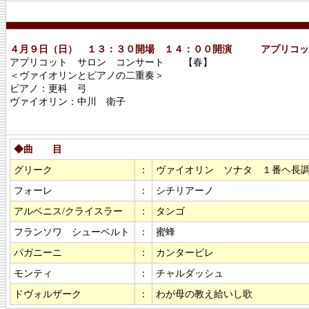
４月９日（日） １３：３０開場 １４：００開演 アプリコッ
アプリコット サロン コンサート 【春】
＜ヴァイオリンとピアノの二重奏＞
ピアノ：更科 弓
ヴァイオリン：中川 衛子
◆曲 目
グリーク
：
ヴァイオリン ソナタ １番ヘ長
フォーレ
：
シチリアーノ
アルベニス/クライスラー
：
タンゴ
フランソワ シューベルト
：
蜜蜂
パガニーニ
：
カンタービレ
モンティ
：
チャルダッシュ
ドヴォルザーク
：
わが母の教え給いし歌