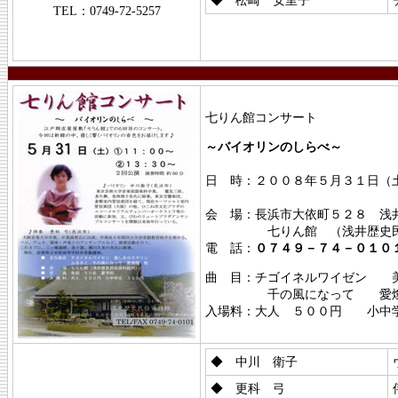
◆ 松崎 安里子
TEL：0749-72-5257
七りん館コンサート
～バイオリンのしらべ～
日 時：２００８年５月３１日（
２回公演 演
会 場：長浜市大依町５２８ 浅
七りん館 （浅井歴史民
電 話：
０７４９－７４－０１０
曲 目：チゴイネルワイゼン
千の風になって 愛燦
入場料：大人 ５００円 小中
◆ 中川 衛子
◆ 更科 弓