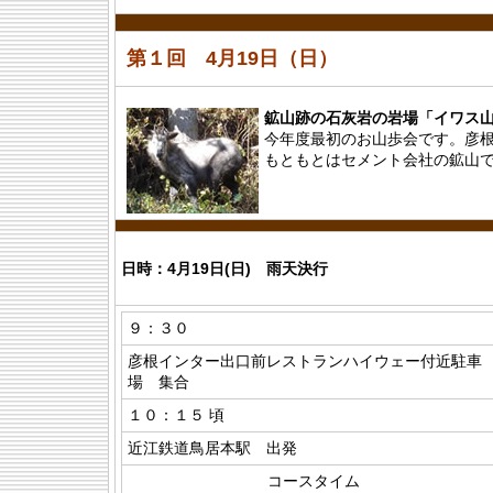
第１回 4月19日（日）
鉱山跡の石灰岩の岩場「イワス山
今年度最初のお山歩会です。彦
もともとはセメント会社の鉱山
日時：4月19日(日) 雨天決行
９：３０
彦根インター出口前レストランハイウェー付近駐車
場 集合
１０：１５ 頃
近江鉄道鳥居本駅 出発
コースタイム