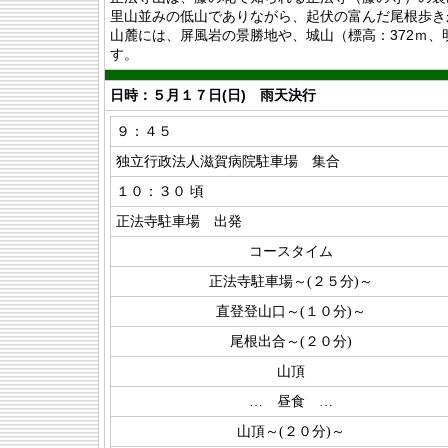
里山並みの低山でありながら、起伏の富んだ尾根歩き
山麓には、屏風岩の景勝地や、城山（標高：372ｍ
す。
日時：５月１７日(日) 雨天決行
９：４５
独立行政法人滋賀病院駐車場 集合
１０：３０ 頃
正法寺駐車場 出発
コースタイム
正法寺駐車場～(２５分)～
直登登山口～(１０分)～
尾根出合～(２０分)
山頂
… 昼食 …
山頂～(２０分)～