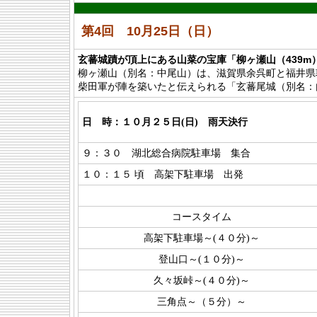
第4回 10月25日（日）
玄蕃城蹟が頂上にある山菜の宝庫「柳ヶ瀬山（439m
柳ヶ瀬山（別名：中尾山）は、滋賀県余呉町と福井県
柴田軍が陣を築いたと伝えられる「玄蕃尾城（別名：
日 時：１０月２５日(日) 雨天決行
９：３０ 湖北総合病院駐車場 集合
１０：１５ 頃 高架下駐車場 出発
コースタイム
高架下駐車場～(４０分)～
登山口～(１０分)～
久々坂峠～(４０分)～
三角点～（５分）～