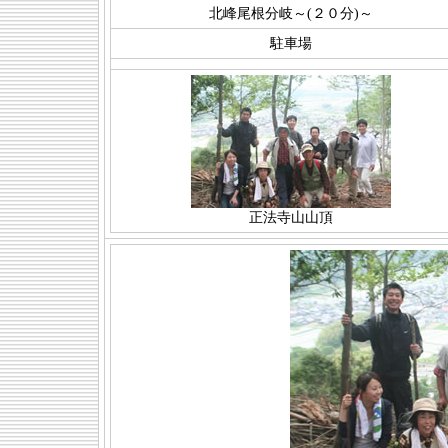
北峰尾根分岐～(２０分)～
駐車場
正法寺山山頂