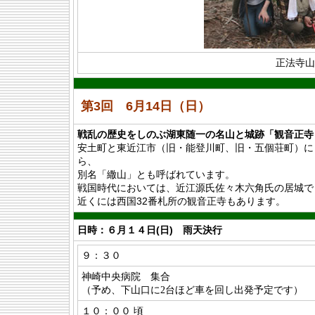
正法寺山
第3回 6月14日（日）
戦乱の歴史をしのぶ湖東随一の名山と城跡「観音正寺（
安土町と東近江市（旧・能登川町、旧・五個荘町）に
ら、
別名「繖山」とも呼ばれています。
戦国時代においては、近江源氏佐々木六角氏の居城で
近くには西国32番札所の観音正寺もあります。
日時：６月１４日(日) 雨天決行
９：３０
神崎中央病院 集合
（予め、下山口に2台ほど車を回し出発予定です）
１０：００ 頃