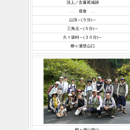
頂上／玄蕃尾城跡
… 昼食 …
山頂～(５分)～
三角点～(５分)～
久々坂峠～(３０分)～
柳ヶ瀬登山口
柳ヶ瀬山登山