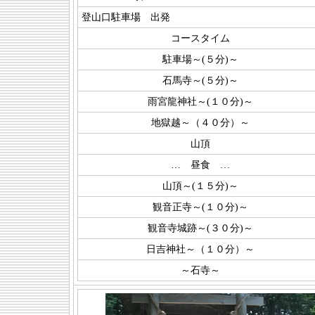
登山口駐車場 出発
コースタイム
駐車場～(５分)～
石馬寺～(５分)～
雨宮龍神社～(１０分)～
地獄越～（４０分）～
山頂
… 昼食 …
山頂～(１５分)～
観音正寺～(１０分)～
観音寺城跡～(３０分)～
日吉神社～（１０分）～
～石寺～