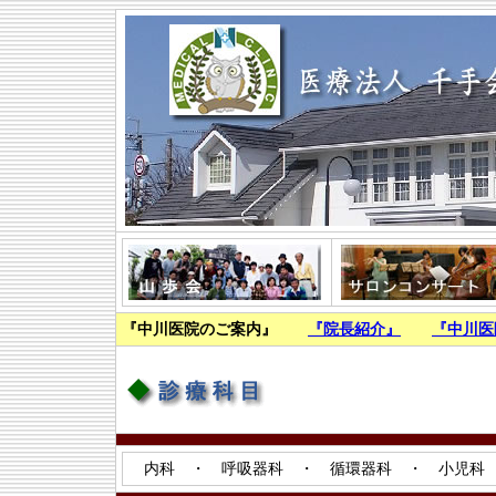
『中川医院のご案内』
『院長紹介』
『中川医
内科 ・ 呼吸器科 ・ 循環器科 ・ 小児